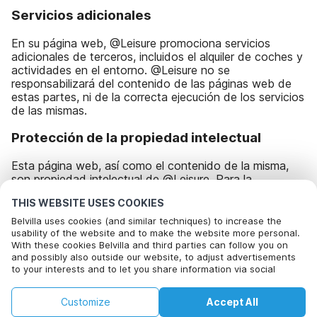
Servicios adicionales
En su página web, @Leisure promociona servicios
adicionales de terceros, incluidos el alquiler de coches y
actividades en el entorno. @Leisure no se
responsabilizará del contenido de las páginas web de
estas partes, ni de la correcta ejecución de los servicios
de las mismas.
Protección de la propiedad intelectual
Esta página web, así como el contenido de la misma,
son propiedad intelectual de @Leisure. Para la
reproducción y/o distribución, en cualquier medio, por
THIS WEBSITE USES COOKIES
motivos comerciales u otros, se requiere el permiso
previo por escrito de @Leisure.
Belvilla uses cookies (and similar techniques) to increase the
usability of the website and to make the website more personal.
El uso de marcas registradas y logotipos de @Leisure
With these cookies Belvilla and third parties can follow you on
no está permitido sin el permiso previo por escrito de
and possibly also outside our website, to adjust advertisements
to your interests and to let you share information via social
@Leisure.
media.
By clicking on accept you agree to this. More information can be
'
Customize
Accept All
found in our
cookie policy
.